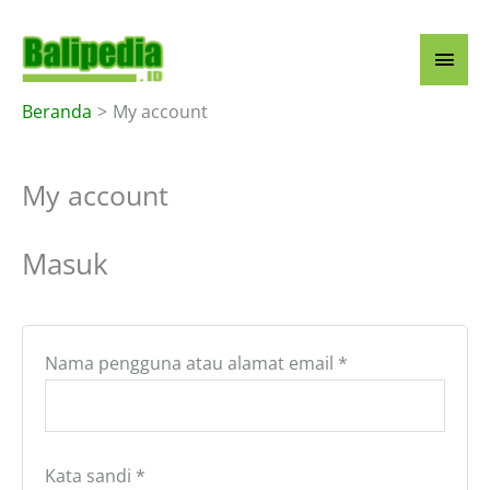
Lewati
ke
Men
konten
Uta
Beranda
My account
My account
Masuk
Wajib
Nama pengguna atau alamat email
*
Wajib
Kata sandi
*